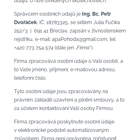
údajů, o níže uvedených skutečnostech.
Správcem osobních údajů je
Ing. Bc. Petr
Dvořáček
, IČ: 18783325, se sídlem Julia Fučíka
252/3 | 691 41 Břeclav, zapsán v živnostenském
rejstříku, e-mail: apaPohoda@gmail.com, tel:
+420 773 754 574 (dále jen „
Firma
“).
Firma zpracovává osobní údaje o Vaší osobě, a
to Vaše jméno, příjmení, e-mailovou adresu,
telefonní číslo.
Tyto osobní údaje jsou zpracovávány na
právním základě uzavření a plnění smlouvy, a to
za účelem kontaktování Vaší osoby Firmou.
Firma zpracovává poskytnuté osobní údaje
v elektronické podobě automatizovaným
způsobem. Firma není oprávněna zpřístupnit