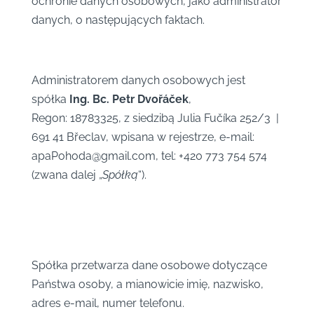
ochronie danych osobowych, jako administrator
danych, o następujących faktach.
Administratorem danych osobowych jest
spółka
Ing. Bc. Petr Dvořáček
,
Regon: 18783325, z siedzibą Julia Fučíka 252/3 |
691 41 Břeclav, wpisana w rejestrze, e-mail:
apaPohoda@gmail.com, tel: +420 773 754 574
(zwana dalej „
Spółką
“).
Spółka przetwarza dane osobowe dotyczące
Państwa osoby, a mianowicie imię, nazwisko,
adres e-mail, numer telefonu.